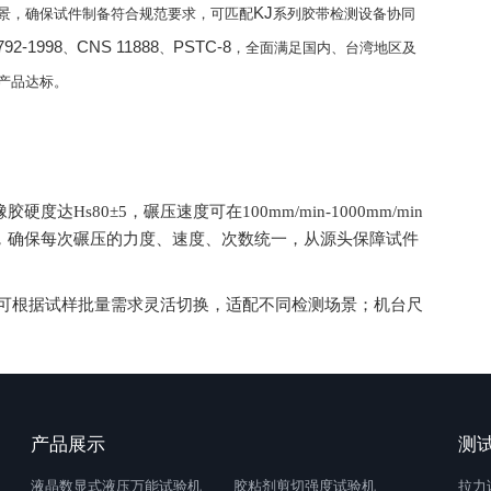
KJ
景，确保试件制备符合规范要求，可匹配
系列胶带检测设备协同
792-1998
CNS 11888
PSTC-8
、
、
，全面满足国内、台湾地区及
产品达标。
度达Hs80±5，碾压速度可在100mm/min-1000mm/min
，确保每次碾压的力度、速度、次数统一，从源头保障试件
，可根据试样批量需求灵活切换，适配不同检测场景；机台尺
空间小，便于实验室、车间灵活摆放。
成碾压、返程流程，无需人工全程操控，可设置碾压次数（默
幅提升试件制备效率，降低人工操作强度。
重量25~30KG，运行稳定无晃动；核心部件品质优良，搭
产品展示
测
高频次试件制备需求。
液晶数显式液压万能试验机
胶粘剂剪切强度试验机
拉力