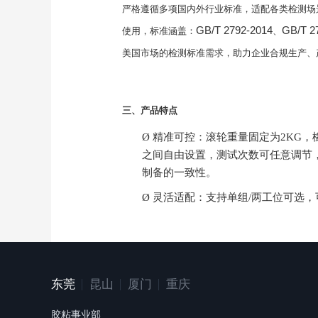
严格遵循多项国内外行业标准，适配各类检测场
GB/T 2792-2014
GB/T 2
使用，标准涵盖：
、
美国市场的检测标准需求，助力企业合规生产、
三、产品特点
Ø 精准可控：滚轮重量固定为2KG，橡胶硬
之间自由设置，测试次数可任意调节
制备的一致性。
Ø 灵活适配：支持单组/两工位可选
寸紧凑（56×36×33cm），占用
Ø 操作便捷：一键启动，自动化完
认三个来回），完成后自动停止，大
Ø 稳定耐用：机台整体设计稳固，机器
东莞
昆山
厦门
重庆
配稳定电源，使用寿命长，适配长期
胶粘事业部