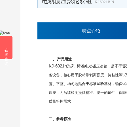
电动辗压滚轮双组
KJ-6021B-N
特点介绍
在
线
一、 产品用途
咨
询
KJ-6021
系列
标准
不干
N
电动碾压滚轮，是
备设备，核心用于胶粘带剥离强度、持粘性等试
范、平整、均匀地贴合于标准试验基材，确保试
误差，为后续检测提供精准、统一的试件，保障
质量管控需求
二、参考标准