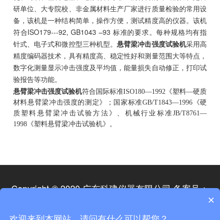
研单位、大专院校、非金属材料生产厂家进行质量检验的常用设
备，该机是一种结构简单，操作方便，测试精度高的仪器。该机
符合ISO179---92, GB1043 –93 标准的要求。每种规格均有指
针式、电子式和微控型三种机型。
悬臂梁冲击强度试验机
采用高
精度编码器技术，具有精度高、稳定性好和测量范围大等特点，
数字化测量显示冲击强度及平均值，能量损失自动修正，打印试
验报告等功能。
悬臂梁冲击强度试验机
符合国际标准ISO180—1992《塑料—硬质
材料悬臂梁冲击强度的测定》；国家标准GB/T1843—1996《硬
质塑料悬臂梁冲击试验方法》、机械行业标准JB/T8761—
1998《塑料悬臂梁冲击试验机》。
Copyright © 2020 广东科建仪器有限公司 备案号：
粤ICP备09092845号
×
欢迎来到本网站，请问有什么可以帮您？