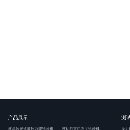
产品展示
测
液晶数显式液压万能试验机
胶粘剂剪切强度试验机
拉力