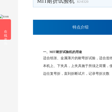
MIT耐折试验机
KJ-8320
特点介绍
在
线
咨
询
一、MIT耐折试验机的用途
适合纸张、金属薄片的耐弯折试验，适合造
本机上、下夹具，上夹具施于所须之荷重，
边往复弯折，直到折断试片，记录弯折次数