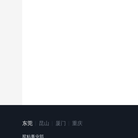
东莞
昆山
厦门
重庆
胶粘事业部