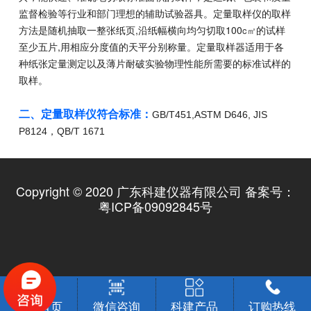
监督检验等行业和部门理想的辅助试验器具。定量取样仪的取样
方法是随机抽取一整张纸页,沿纸幅横向均匀切取100
的试样
c㎡
至少五片,用相应分度值的天平分别称量。定量取样器适用于各
种纸张定量测定以及薄片耐破实验物理性能所需要的标准试样的
取样。
二、
定量取样仪符合标准：
GB/T451,ASTM D646, JIS
P8124，QB/T 1671
Copyright © 2020 广东科建仪器有限公司 备案号：
粤ICP备09092845号
返回首页
微信咨询
科建产品
订购热线