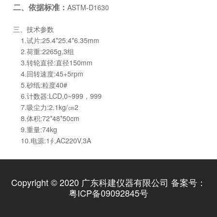
二、依据标准：
ASTM-D1630
三、技术参数
1.试片:25.4*25.4*6.35mm
2.荷重:2265g,3组
3.转轮直径:直径150mm
4.回转速度:45+5rpm
5.砂纸:粒度40#
6.计数器:LCD,0~999，999
7.吸尘力:2.1kg/㎝2
8.体积:72*48*50cm
9.重量:74kg
10.电源:1∮,AC220V,3A
Copyright © 2020 广东科建仪器有限公司 备案号：
粤ICP备09092845号