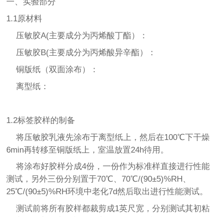
一、实验部分
1.1原材料
压敏胶A(主要成分为丙烯酸丁酯）：
压敏胶B(主要成分为丙烯酸异辛酯）：
铜版纸（双面涂布）：
离型纸：
1.2标签胶样的制备
将压敏胶乳液先涂布于离型纸上，然后在100℃下干燥
6min再转移至铜版纸上，室温放置24h待用。
将涂布好胶样分成4份，一份作为标准样直接进行性能
测试，另外三份分别置于70℃、70℃/(90±5)%RH、
25℃/(90±5)%RH环境中老化7d然后取出进行性能测试。
测试前将所有胶样都裁剪成1英尺宽，分别测试其初粘