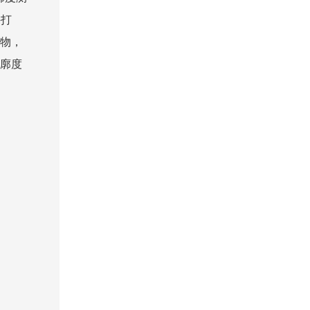
件打
物，
廓度