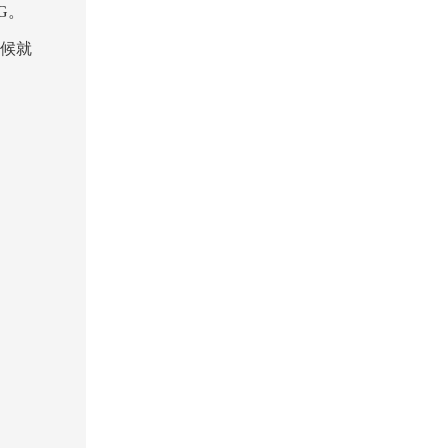
G。
候就